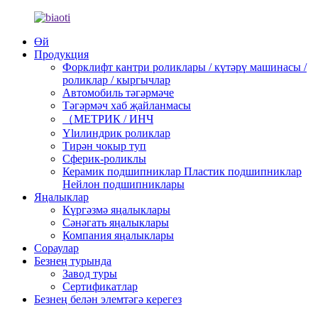
Өй
Продукция
Форклифт кантри роликлары / күтәрү машинасы /
роликлар / кыргычлар
Автомобиль тәгәрмәче
Тәгәрмәч хаб җайланмасы
（МЕТРИК / ИНЧ
Ylилиндрик роликлар
Тирән чокыр туп
Сферик-роликлы
Керамик подшипниклар Пластик подшипниклар
Нейлон подшипниклары
Яңалыклар
Күргәзмә яңалыклары
Сәнәгать яңалыклары
Компания яңалыклары
Сораулар
Безнең турында
Завод туры
Сертификатлар
Безнең белән элемтәгә керегез