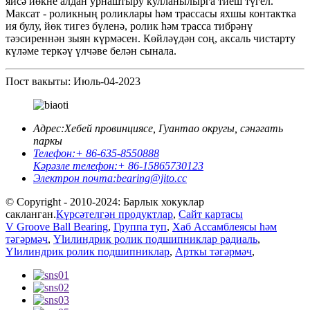
яисә йөкне алдан урнаштыру кулланылырга тиеш түгел.
Максат - роликның роликлары һәм трассасы яхшы контактка
ия ​​булу, йөк тигез бүленә, ролик һәм трасса тибрәнү
тәэсиреннән зыян күрмәсен. Көйләүдән соң, аксаль чистарту
күләме теркәү үлчәве белән сынала.
Пост вакыты: Июль-04-2023
Адрес:
Хебей провинциясе, Гуантао округы, сәнәгать
паркы
Телефон:
+ 86-635-8550888
Кәрәзле телефон:
+ 86-15865730123
Электрон почта:
bearing@jito.cc
© Copyright - 2010-2024: Барлык хокуклар
сакланган.
Күрсәтелгән продуктлар
,
Сайт картасы
V Groove Ball Bearing
,
Группа туп
,
Хаб Ассамблеясы һәм
тәгәрмәч
,
Ylилиндрик ролик подшипниклар радиаль
,
Ylилиндрик ролик подшипниклар
,
Арткы тәгәрмәч
,