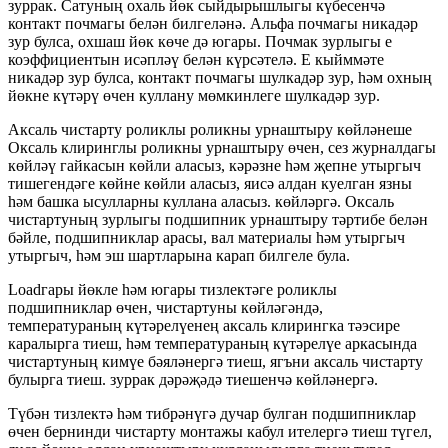
зуррак. Сатуның охаль йөк сыйдырышлыгы күбесенчә
контакт почмагы белән билгеләнә. Альфа почмагы никадәр
зур булса, охшаш йөк көче дә югары. Почмак зурлыгы e
коэффициентын исәпләү белән күрсәтелә. E кыйммәте
никадәр зур булса, контакт почмагы шулкадәр зур, һәм охның
йөкне күтәрү өчен куллану мөмкинлеге шулкадәр зур.
Аксаль чистарту роликлы роликны урнаштыру көйләнеше
Оксаль клиринглы роликны урнаштыру өчен, сез журналдагы
көйләү гайкасын көйли аласыз, кәрәзне һәм җепне утыргыч
тишегендәге көйне көйли аласыз, яисә алдан куелган язны
һәм башка ысулларны куллана аласыз. көйләргә. Оксаль
чистартуның зурлыгы подшипник урнаштыру тәртибе белән
бәйле, подшипниклар арасы, вал материалы һәм утыргыч
утыргыч, һәм эш шартларына карап билгеле була.
Loadгары йөкле һәм югары тизлектәге роликлы
подшипниклар өчен, чистартуны көйләгәндә,
температураның күтәрелүенең аксаль клирингка тәэсире
каралырга тиеш, һәм температураның күтәрелүе аркасында
чистартуның кимүе бәяләнергә тиеш, ягъни аксаль чистарту
булырга тиеш. зуррак дәрәҗәдә тиешенчә көйләнергә.
Түбән тизлектә һәм тибрәнүгә дучар булган подшипниклар
өчен бернинди чистарту монтажы кабул ителергә тиеш түгел,