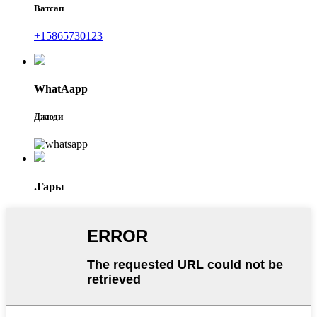
Ватсап
+15865730123
WhatAapp
Джюди
.Гары