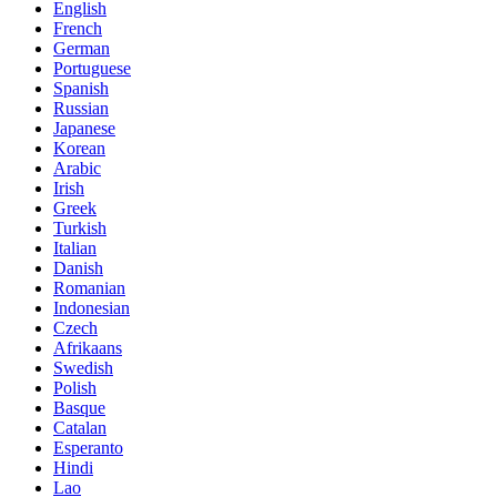
English
French
German
Portuguese
Spanish
Russian
Japanese
Korean
Arabic
Irish
Greek
Turkish
Italian
Danish
Romanian
Indonesian
Czech
Afrikaans
Swedish
Polish
Basque
Catalan
Esperanto
Hindi
Lao