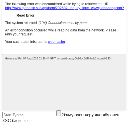
Эзләү өчен керү яки ябу өчен
ESC басыгыз