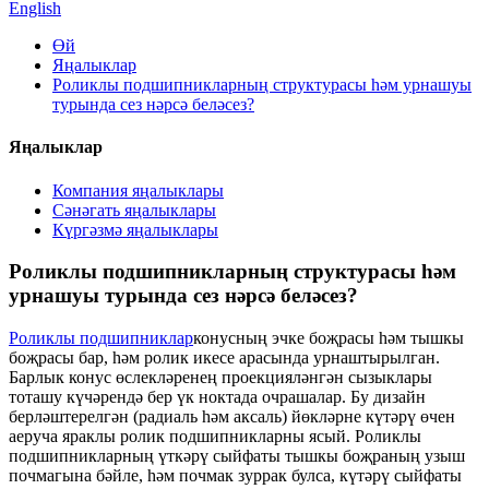
English
Өй
Яңалыклар
Роликлы подшипникларның структурасы һәм урнашуы
турында сез нәрсә беләсез?
Яңалыклар
Компания яңалыклары
Сәнәгать яңалыклары
Күргәзмә яңалыклары
Роликлы подшипникларның структурасы һәм
урнашуы турында сез нәрсә беләсез?
Роликлы подшипниклар
конусның эчке боҗрасы һәм тышкы
боҗрасы бар, һәм ролик икесе арасында урнаштырылган.
Барлык конус өслекләренең проекцияләнгән сызыклары
тоташу күчәрендә бер үк ноктада очрашалар. Бу дизайн
берләштерелгән (радиаль һәм аксаль) йөкләрне күтәрү өчен
аеруча яраклы ролик подшипникларны ясый. Роликлы
подшипникларның үткәрү сыйфаты тышкы боҗраның узыш
почмагына бәйле, һәм почмак зуррак булса, күтәрү сыйфаты