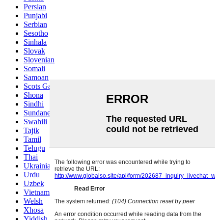
Persian
Punjabi
Serbian
Sesotho
Sinhala
Slovak
Slovenian
Somali
Samoan
Scots Gaelic
Shona
Sindhi
Sundanese
Swahili
Tajik
Tamil
Telugu
Thai
Ukrainian
Urdu
Uzbek
Vietnamese
Welsh
Xhosa
Yiddish