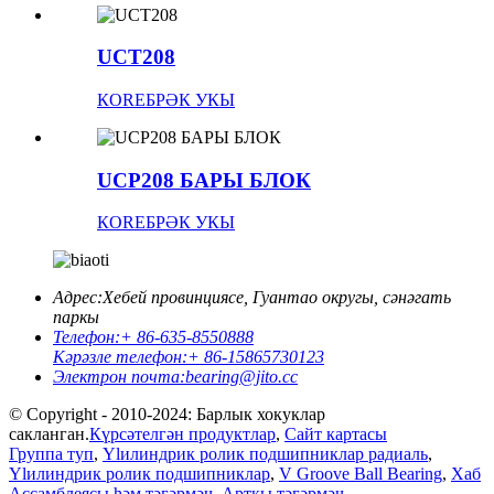
UCT208
КOREБРӘК УКЫ
UCP208 БАРЫ БЛОК
КOREБРӘК УКЫ
Адрес:
Хебей провинциясе, Гуантао округы, сәнәгать
паркы
Телефон:
+ 86-635-8550888
Кәрәзле телефон:
+ 86-15865730123
Электрон почта:
bearing@jito.cc
© Copyright - 2010-2024: Барлык хокуклар
сакланган.
Күрсәтелгән продуктлар
,
Сайт картасы
Группа туп
,
Ylилиндрик ролик подшипниклар радиаль
,
Ylилиндрик ролик подшипниклар
,
V Groove Ball Bearing
,
Хаб
Ассамблеясы һәм тәгәрмәч
,
Арткы тәгәрмәч
,