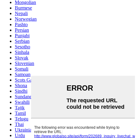
Mongolian
Burmese
Nepali
Norwegian
Pashto
Persian
Punjabi
Serbian
Sesotho
Sinhala
Slovak
Slovenian
Somali
Samoan
Scots Gaelic
Shona
Sindhi
Sundanese
Swahili
Tajik
Tamil
Telugu
Thai
Ukrainian
Urdu