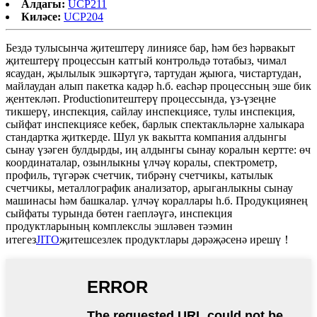
Алдагы:
UCP211
Киләсе:
UCP204
Бездә тулысынча җитештерү линиясе бар, һәм без һәрвакыт
җитештерү процессын катгый контрольдә тотабыз, чимал
ясаудан, җылылык эшкәртүгә, тартудан җыюга, чистартудан,
майлаудан алып пакетка кадәр һ.б. eachәр процессның эше бик
җентекләп. Productionитештерү процессында, үз-үзеңне
тикшерү, инспекция, сайлау инспекциясе, тулы инспекция,
сыйфат инспекциясе кебек, барлык спектакльләрне халыкара
стандартка җиткерде. Шул ук вакытта компания алдынгы
сынау үзәген булдырды, иң алдынгы сынау коралын кертте: өч
координаталар, озынлыкны үлчәү коралы, спектрометр,
профиль, түгәрәк счетчик, тибрәнү счетчикы, катылык
счетчикы, металлографик анализатор, арыганлыкны сынау
машинасы һәм башкалар. үлчәү кораллары һ.б. Продукциянең
сыйфаты турында бөтен гаепләүгә, инспекция
продуктларының комплекслы эшләвен тәэмин
итегез
JITO
җитешсезлек продуктлары дәрәҗәсенә ирешү！