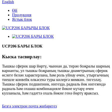
English
Өй
Продукция
Ястык блок
UCP206 БАРЫ БЛОК
Кыска тасвирлау:
Тышкы сферик шар йөртү, чыннан да, тирән боҗралы шарның
варианты, ул тышкы боҗраның тышкы диаметрының сферик
өслеге белән характерлана, һәм роль уйнау өчен, утыргычның
тиешле конвейк өлкәсенә туры килергә мөмкин. тигезләү.
Тышкы сферик подшипник, нигездә, радиаль йөк нигезендә
радиаль һәм охшаш комбинацияле йөкне күтәрү өчен
кулланыла, һәм гадәттә охаль йөкне генә йөртү яраксыз.
Безгә электрон почта җибәрегез