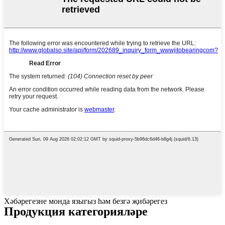
Хәбәрегезне монда языгыз һәм безгә җибәрегез
Продукция категорияләре