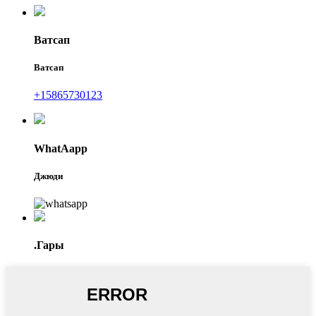
Ватсап
Ватсап
+15865730123
WhatAapp
Джюди
.Гары