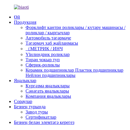
Өй
Продукция
Форклифт кантри роликлары / күтәрү машинасы /
роликлар / кыргычлар
Автомобиль тәгәрмәче
Тәгәрмәч хаб җайланмасы
（МЕТРИК / ИНЧ
Ylилиндрик роликлар
Тирән чокыр туп
Сферик-роликлы
Керамик подшипниклар Пластик подшипниклар
Нейлон подшипниклары
Яңалыклар
Күргәзмә яңалыклары
Сәнәгать яңалыклары
Компания яңалыклары
Сораулар
Безнең турында
Завод туры
Сертификатлар
Безнең белән элемтәгә керегез